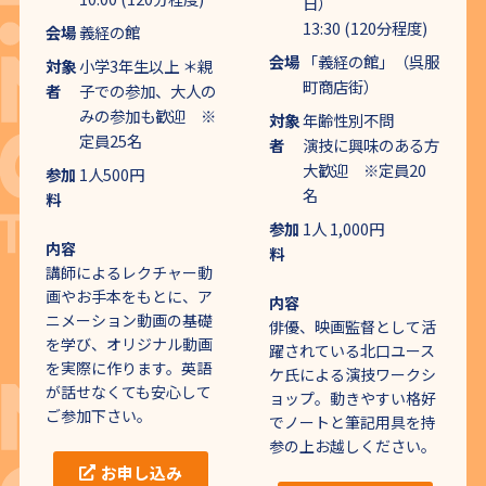
日）
13:30 (120分程度)
会場
義経の館
会場
「義経の館」（呉服
対象
小学3年生以上 ＊親
町商店街）
者
子での参加、大人の
みの参加も歓迎 ※
対象
年齢性別不問
定員25名
者
演技に興味のある方
大歓迎 ※定員20
参加
1人500円
名
料
参加
1人 1,000円
内容
料
講師によるレクチャー動
画やお手本をもとに、ア
内容
ニメーション動画の基礎
俳優、映画監督として活
を学び、オリジナル動画
躍されている北口ユース
を実際に作ります。英語
ケ氏による演技ワークシ
が話せなくても安心して
ョップ。動きやすい格好
ご参加下さい。
でノートと筆記用具を持
参の上お越しください。
お申し込み