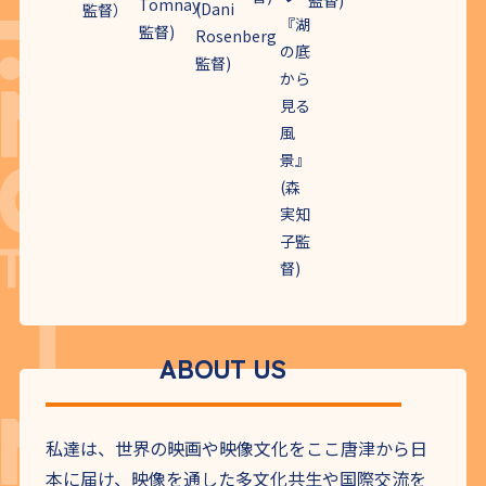
Tomnay
(Dani
監督）
『湖
監督)
Rosenberg
の底
監督)
から
見る
風
景』
(森
実知
子監
督)
ABOUT US
私達は、世界の映画や映像文化をここ唐津から日
本に届け、映像を通した多文化共生や国際交流を