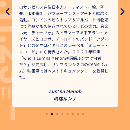
画
ロサンゼルス在住日本人アーティスト。絵、音
楽、服飾美術、パフォーマンス・アートと幅広く
ソ
活動。ロンドンのビクトリア＆アルバート博物館
等
にて作品が永久保存されているほどの実力。音楽
は元「ディーヴォ」のドラマーであるアラン・メ
イヤーズとコラボ、デトロイトのバンド「アダル
ト」との楽曲はイギリスのレーベル「ミュート・
・
レコード」から発表された。２０２１年映画
国
「who is Lun*na Menoh?=瑪瑙ルンナは何者
受
だ？」が完成し、サンフランシスコのCAAM（カ
ム）映画際ではベストドキュメンタリーを受賞し
た。
Lun*na Menoh
瑪瑙ルンナ