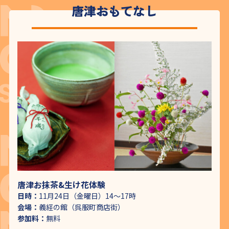
唐津おもてなし
唐津お抹茶&生け花体験
日時：
11月24日（金曜日）14～17時
会場：
義経の館（呉服町商店街）
参加料：
無料