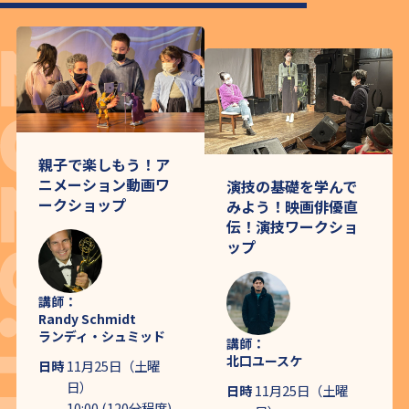
親子で楽しもう！ア
ニメーション動画ワ
演技の基礎を学んで
ークショップ
みよう！映画俳優直
伝！演技ワークショ
ップ
講師：
Randy Schmidt
ランディ・シュミッド
講師：
北口ユースケ
日時
11月25日（土曜
日）
日時
11月25日（土曜
10:00 (120分程度)