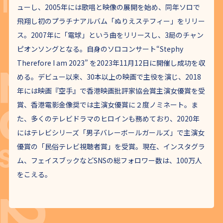
ューし、2005年には歌唱と映像の展開を始め、同年ソロで
飛翔し初のプラチナアルバム「ぬりえステフィー」をリリー
ス。2007年に「電球」という曲をリリースし、3局のチャン
ピオンソングとなる。自身のソロコンサート“Stephy
Therefore I am 2023” を2023年11月12日に開催し成功を収
める。デビュー以来、30本以上の映画で主役を演じ、2018
年には映画『空手』で香港映画批評家協会賞主演女優賞を受
賞、香港電影金像奨では主演女優賞に２度ノミネート。ま
た、多くのテレビドラマのヒロインも務めており、2020年
にはテレビシリーズ「男子バレーボールガールズ」で主演女
優賞の「民俗テレビ視聴者賞」を受賞。現在、インスタグラ
ム、フェイスブックなどSNSの総フォロワー数は、100万人
をこえる。