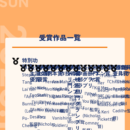
受賞作品一覧
特別功
績賞
最優秀
最優秀
最優秀監督
最優秀脚
最優秀製
ドキュ
短
長編映
シアタ
観客賞
特別審査
特別審
ゴ
主演女
主演男
賞
本賞
作技術賞
メンタ
編
画部門
ーエン
賞
査員賞
ン
Stephy
『Finding
優賞
優賞
リー部
映
グラン
ヤ賞
Tereza
Amir
Mahesh
『Christmas
『The
『PA
Tang
Her
門グラ
画
プリ
Jazmin
Nick
『Kill Me』
Nvotová
Kilger &
Aney
Raengmye
People's
PRO
Lai Yan
Beat』
ンプリ
部
『What
Esquivel
Stahl
(Yernar
『Nightsiren』
Dani
『Shoebox』
(Kim Been監
Banker
(武内
『As It
門
(Dawn
『My
You Wish
『Hija』
『What
Nurgaliyev
グ
(Tereza
Rosenberg
(Faraz Ali監
(Miguel
督)
Burns』
Mikkelson
Everest』
For』
ラ
(Martín
You Wish
監督)
Nvotová監督)
『The
督)
Cadilhe
（Lee
& Keri
(Carl
ン
(Nicholas
Desalvo
For』
Vanishing
督)
Po-
Pickett監
プ
Woods監
Tomnay
監督)
(Nicholas
Soldier』
Cheung
督)
リ
督)
監督)